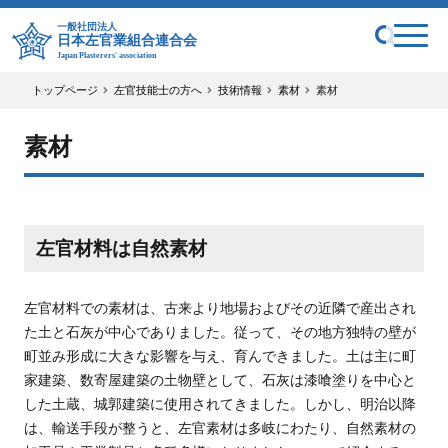
一般社団法人
日本左官業組合連合会
Japan Plasterers' association
トップページ
左官技能士の方へ
技術情報
素材
素材
素材
左官材料は自然素材
左官材料での素材は、古来より地場およびその近隣で産出され
た土と石灰が中心でありました。従って、その地方独特の壁が
町並み形成に大きな影響を与え、育んできました。土は主に町
家建築、数寄屋建築の土物壁として、石灰は漆喰塗りを中心と
した土蔵、城郭建築に使用されてきました。しかし、明治以降
は、輸送手段が整うと、左官素材は多岐にわたり、自然素材の