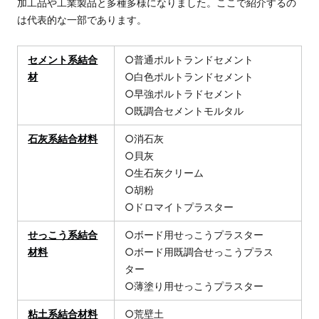
加工品や工業製品と多種多様になりました。ここで紹介するの
は代表的な一部であります。
セメント系結合
○普通ポルトランドセメント
材
○白色ポルトランドセメント
○早強ポルトラドセメント
○既調合セメントモルタル
石灰系結合材料
○消石灰
○貝灰
○生石灰クリーム
○胡粉
○ドロマイトプラスター
せっこう系結合
○ボード用せっこうプラスター
材料
○ボード用既調合せっこうプラス
ター
○薄塗り用せっこうプラスター
粘土系結合材料
○荒壁土