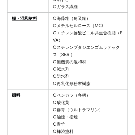
○ガラス繊維
糊・混和材料
○海藻糊（角又糊）
○メチルセルロース（MC)
○エチレン酢酸ビニル共重合樹脂（E
VA）
○スチレンブタジエンゴムラテック
ス（SBR ）
○無機質の混和材
○減水剤
○防水剤
○再乳化形粉末樹脂
顔料
○ベンガラ（弁柄）
○酸化黄
○群青（ウルトラマリン）
○油煙・松煙
○青竹
○柿渋塗料