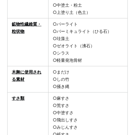
○中塗土・粉土
○上塗り土（色土）
鉱物性繊維質・
○パーライト
粒状物
○バーミキュライト（ひる石）
○珪藻土
○ゼオライト（沸石）
○シラス
○軽量発泡骨材
木舞に使用され
○まだけ
る素材
○しの竹
○掻き縄
すさ類
○麻すさ
○荒すさ
○中塗すさ
○飛出しすさ
○みじんすさ
○紙すさ