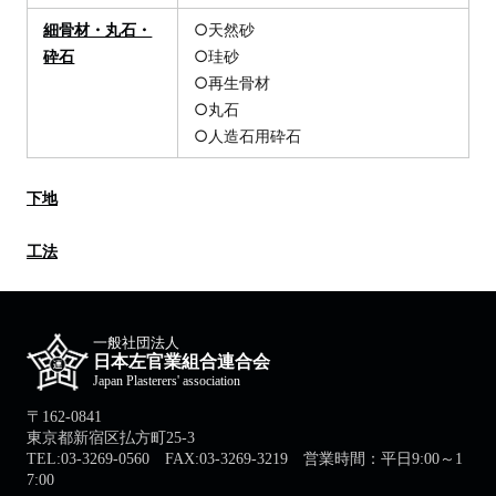
細骨材・丸石・
○天然砂
砕石
○珪砂
○再生骨材
○丸石
○人造石用砕石
下地
工法
一般社団法人
日本左官業組合連合会
Japan Plasterers' association
〒162-0841
東京都新宿区払方町25-3
TEL:03-3269-0560 FAX:03-3269-3219 営業時間：平日9:00～1
7:00