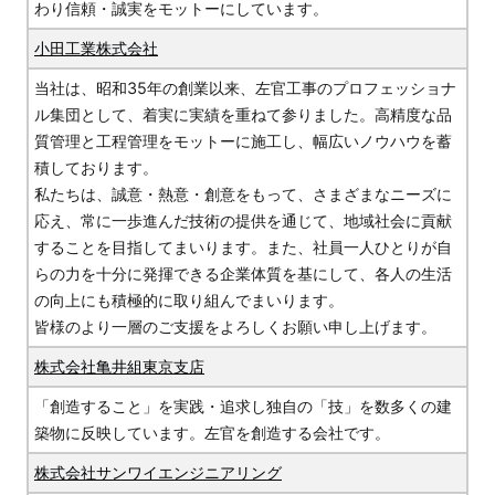
わり信頼・誠実をモットーにしています。
小田工業株式会社
当社は、昭和35年の創業以来、左官工事のプロフェッショナ
ル集団として、着実に実績を重ねて参りました。高精度な品
質管理と工程管理をモットーに施工し、幅広いノウハウを蓄
積しております。
私たちは、誠意・熱意・創意をもって、さまざまなニーズに
応え、常に一歩進んだ技術の提供を通じて、地域社会に貢献
することを目指してまいります。また、社員一人ひとりが自
らの力を十分に発揮できる企業体質を基にして、各人の生活
の向上にも積極的に取り組んでまいります。
皆様のより一層のご支援をよろしくお願い申し上げます。
株式会社亀井組東京支店
「創造すること」を実践・追求し独自の「技」を数多くの建
築物に反映しています。左官を創造する会社です。
株式会社サンワイエンジニアリング