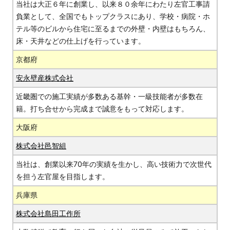
当社は大正６年に創業し、以来８０余年にわたり左官工事請
負業として、全国でもトップクラスにあり、学校・病院・ホ
テル等のビルから住宅に至るまでの外壁・内壁はもちろん、
床・天井などの仕上げを行っています。
京都府
安永壁産株式会社
近畿圏での施工実績が多数ある基幹・一級技能者が多数在
籍。打ち合せから完成まで誠意をもって対応します。
大阪府
株式会社邑智組
当社は、創業以来70年の実績を生かし、高い技術力で次世代
を担う左官屋を目指します。
兵庫県
株式会社島田工作所