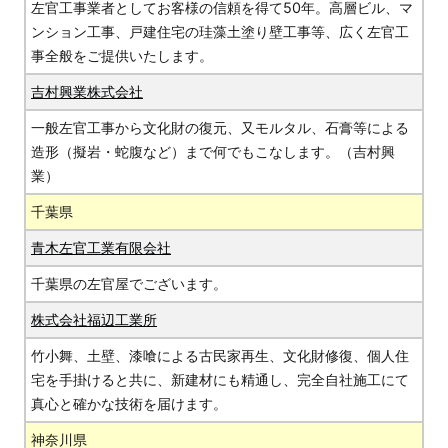
左官工事業者としてお客様の信頼を得て50年。高層ビル、マ
ンション工事、戸建住宅の珪藻土塗り壁工事等、広く左官工
事全般をご提供いたします。
吉村興業株式会社
一般左官工事から文化財の復元、又モルタル、石膏等による
造形（擬岩・蛇腹など）まで何でもこなします。（吉村興
業）
千葉県
青木左官工業有限会社
千葉県の左官屋でございます。
株式会社福辺工業所
竹小舞、土壁、漆喰による古民家再生、文化財修復、個人住
宅を手掛けると共に、新建材にも精通し、完全自社施工にて
真心と確かな技術を届けます。
神奈川県