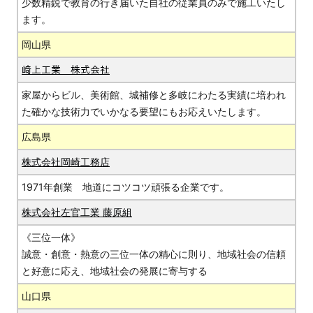
少数精鋭で教育の行き届いた自社の従業員のみで施工いたし
ます。
岡山県
﨑上工業 株式会社
家屋からビル、美術館、城補修と多岐にわたる実績に培われ
た確かな技術力でいかなる要望にもお応えいたします。
広島県
株式会社岡崎工務店
1971年創業 地道にコツコツ頑張る企業です。
株式会社左官工業 藤原組
《三位一体》
誠意・創意・熱意の三位一体の精心に則り、地域社会の信頼
と好意に応え、地域社会の発展に寄与する
山口県