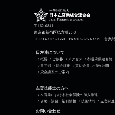
一般社団法人
日本左官業組合連合会
Japan Plasterers' association
〒162-0841
東京都新宿区払方町25-3
TEL:03-3269-0560 FAX:03-3269-3219 営
日左連について
概要
ご挨拶
アクセス
都道府県連名簿
青年部
総会詳細
賛助会員
情報公開
貸会議室のご案内
左官技能士の方へ
左官業における社会保険の加入推進
資格・講習・福利情報
技術情報
左官関連
お問い合わせ