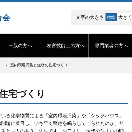
合会
文字の大きさ
大き
標準
一般の方へ
左官技能士の方へ
専門業者の方へ
）
室内環境汚染と無縁の住宅づくり
住宅づくり
ている化学物質による「室内環境汚染」や「シックハウス」
の問題に着目し、いち早く警鐘を鳴らしてこられたのが、サ
先生と夫人のあきこ先生です。お二人に、現代の住まいの問