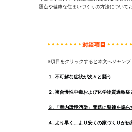
題点や健康な住まいづくりの方法について
※項目をクリックすると本文へジャンプ
１. 不可解な症状が次々と襲う
２. 複合慢性中毒および化学物質過敏症
３. 「室内環境汚染」問題に警鐘を鳴ら
４. より早く、より安くの家づくりが伝