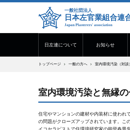
一般社団法人
日本左官業組合連
Japan Plasterers' association
日左連について
お知らせ
トップページ
一般の方へ
室内環境汚染（対談
室内環境汚染と無縁の
住宅やマンションの建材や内装材に使われ
の問題がクローズアップされています。こ
イコセラピストで住環境研究家の能登春男