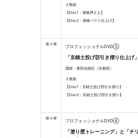
２枚組
【Disc1：漆喰押さえ】
【Disc2：漆喰パラリ仕上げ】
第３弾
プロフェッショナルDVD③
「京錆土投げ苆引き摺り仕上げ
講師：奥田信雄氏（京都府）
２枚組
【Disc1：京錆土投げ苆引き摺り】
【Disc2：京錆土投げ苆引き摺り】
第４弾
プロフェッショナルDVD④
「塗り壁トレーニング」と「チ