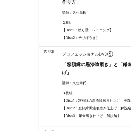
作り方」
講師：久住章氏
２枚組
【Disc1：塗り壁トレーニング】
【Disc2：チリぼうき】
第５弾
プロフェッショナルDVD⑤
「窓額縁の黒漆喰磨き」と「鎌
げ」
講師：久住章氏
３枚組
【Disc1：窓額縁の黒漆喰磨き仕上げ 実
【Disc2：窓額縁黒漆喰磨き仕上げ 解説
【Disc3：鎌倉磨き仕上げ 解説編】