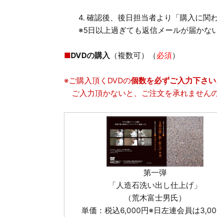
4. 確認後、後日担当者より「購入に
※5日以上過ぎても返信メールが届かな
■
DVDの購入
（複数可）（
必須
）
※ご購入頂くDVDの
個数を必ずご入力下さい
ご入力頂かないと、ご注文を承れませんの
第一弾
「人造石洗い出し仕上げ」
（荒木富士男氏）
単価：税込6,000円※日左連会員は3,00