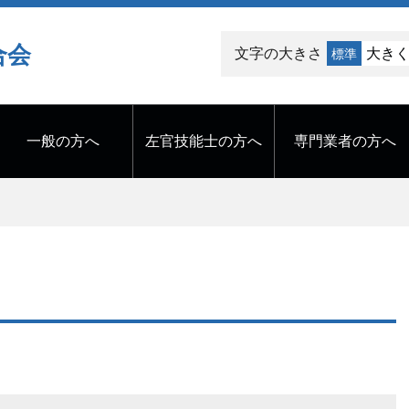
合会
文字の大きさ
大き
標準
一般の方へ
左官技能士の方へ
専門業者の方へ
内