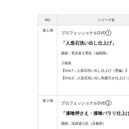
NO.
シリーズ名
第１弾
プロフェッショナルDVD①
「人造石洗い出し仕上げ」
講師：荒木富士男氏（福岡県）
２枚組
【Disc1：人造石洗い出し仕上げ（壁編）】
【Disc2：人造石洗い出し蛇腹引き仕上げ
第２弾
プロフェッショナルDVD②
「漆喰押さえ・漆喰パラリ仕上
講師：浅原雄三氏（京都府）