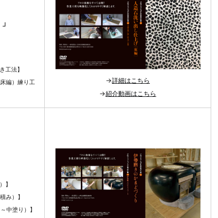
）」
撒き工法】
→
詳細はこちら
げ（床編）練り工
→
紹介動画はこちら
編）】
ガ積み）】
り～中塗り）】