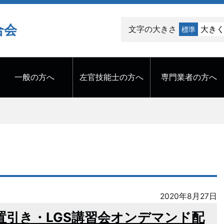
合会
文字の大きさ
大き
標準
一般の方へ
左官技能士の方へ
専門業者の方へ
2020年8月27日
膏置引き・LGS講習会オンデマンド配