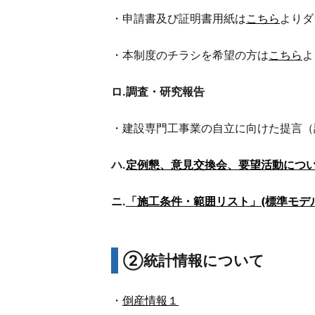
・申請書及び証明書用紙は
こちら
よりダ
・本制度のチラシを希望の方は
こちら
よ
ロ.調査・研究報告
・建設専門工事業の自立に向けた提言（
ハ.
定例懇、意見交換会、要望活動につ
ニ.
「施工条件・範囲リスト」(標準モデ
②統計情報について
・
倒産情報１