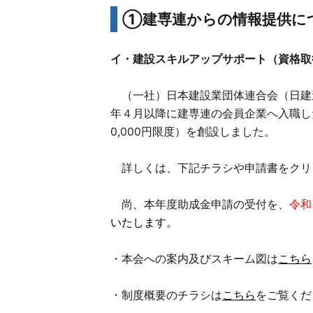
①建専連からの情報提供に
イ・建設スキルアップサポート（資格取
（一社）日本建設業団体連合会（日建連
年４月以降に建専連の会員企業へ入職し
0,000円限度）を創設しました。
詳しくは、下記チラシや申請書をクリ
尚、本年度助成金申請の受付を、
令和
いたします。
・本会への案内及びスキーム図は
こちら
・制度概要のチラシは
こちら
をご覧くだ