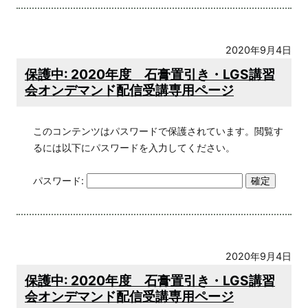
2020年9月4日
保護中: 2020年度 石膏置引き・LGS講習
会オンデマンド配信受講専用ページ
このコンテンツはパスワードで保護されています。閲覧す
るには以下にパスワードを入力してください。
パスワード:
2020年9月4日
保護中: 2020年度 石膏置引き・LGS講習
会オンデマンド配信受講専用ページ