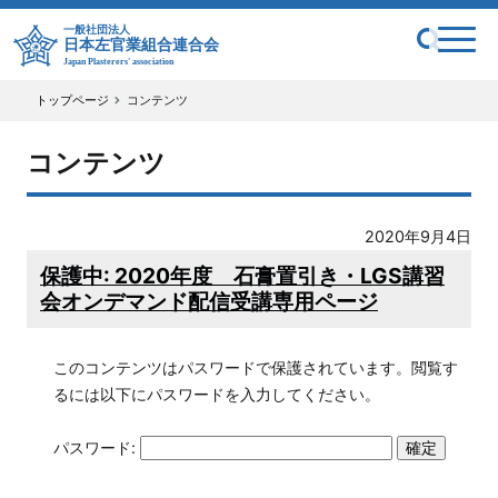
一般社団法人
日本左官業組合連合会
Japan Plasterers' association
トップページ
コンテンツ
コンテンツ
2020年9月4日
保護中: 2020年度 石膏置引き・LGS講習
会オンデマンド配信受講専用ページ
このコンテンツはパスワードで保護されています。閲覧す
るには以下にパスワードを入力してください。
パスワード: