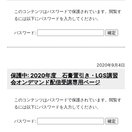
このコンテンツはパスワードで保護されています。閲覧す
るには以下にパスワードを入力してください。
パスワード:
2020年9月4日
保護中: 2020年度 石膏置引き・LGS講習
会オンデマンド配信受講専用ページ
このコンテンツはパスワードで保護されています。閲覧す
るには以下にパスワードを入力してください。
パスワード: