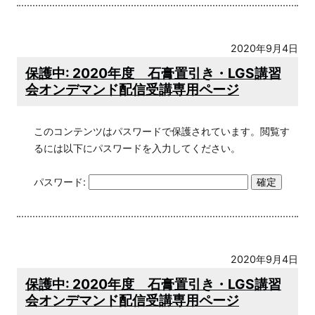
2020年9月4日
保護中: 2020年度 石膏置引き・LGS講習
会オンデマンド配信受講専用ページ
このコンテンツはパスワードで保護されています。閲覧す
るには以下にパスワードを入力してください。
パスワード:
2020年9月4日
保護中: 2020年度 石膏置引き・LGS講習
会オンデマンド配信受講専用ページ