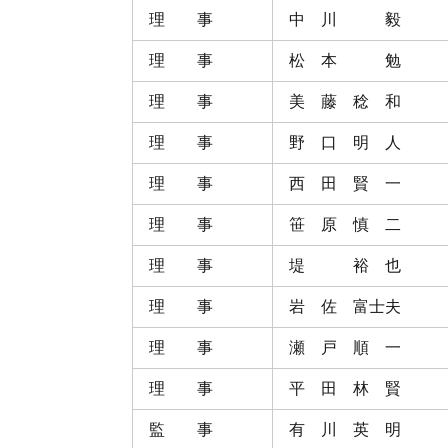
理 事
中 川 毅
理 事
松 本 勉
理 事
美 藤 稔 和
理 事
野 口 明 人
理 事
西 田 賢 一
理 事
笹 原 慎 二
理 事
堤 裕 也
理 事
岩 佐 富士夫
理 事
瀬 戸 順 一
理 事
平 田 林 賢
監 事
有 川 英 明