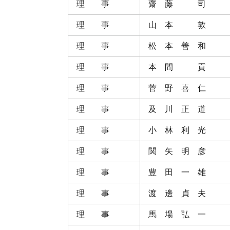
理 事
齋 藤 司
理 事
山 本 敦
理 事
松 本 善 和
理 事
本 間 貢
理 事
菅 野 喜 仁
理 事
及 川 正 道
理 事
小 林 利 光
理 事
関 矢 明 彦
理 事
豊 田 一 雄
理 事
渡 邊 貞 夫
理 事
馬 場 弘 一