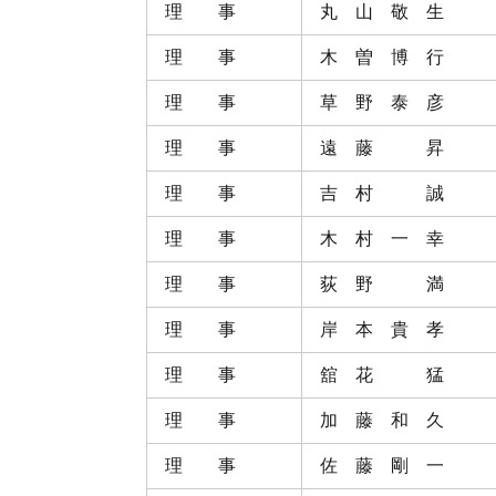
理 事
丸 山 敬 生
理 事
木 曽 博 行
理 事
草 野 泰 彦
理 事
遠 藤 昇
理 事
吉 村 誠
理 事
木 村 一 幸
理 事
荻 野 満
理 事
岸 本 貴 孝
理 事
舘 花 猛
理 事
加 藤 和 久
理 事
佐 藤 剛 一