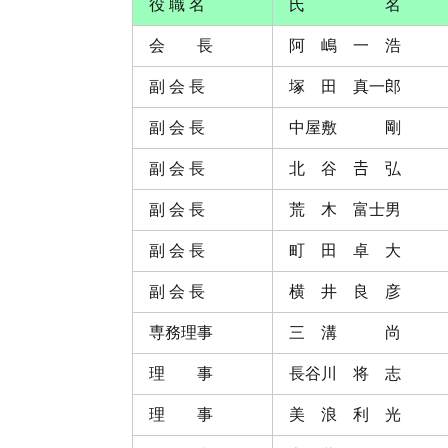
役 職 名
氏 名
会 長
阿 嶋 一 浩
副 会 長
塚 田 真一郎
副 会 長
中屋敷 剛
副 会 長
北 谷 𠮷 弘
副 会 長
荒 木 富士男
副 会 長
町 田 卓 大
副 会 長
横 井 良 彦
専務理事
三 溝 尚
理 事
長谷川 将 志
理 事
美 浪 利 光