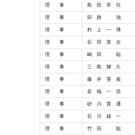
理 事
島 田 宰 任
理 事
卯 路 強
理 事
村 上 一 博
理 事
石 田 英 次
理 事
嶋 田 聡
理 事
三 島 輝 久
理 事
藤 井 英 俊
理 事
若 槻 一 浩
理 事
砂 川 貴 通
理 事
石 川 雄 一
理 事
竹 田 聡