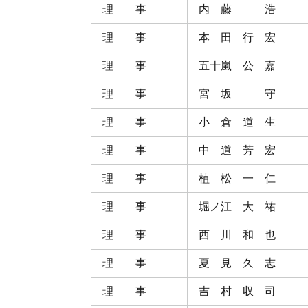
理 事
内 藤 浩
理 事
本 田 行 宏
理 事
五十嵐 公 嘉
理 事
宮 坂 守
理 事
小 倉 道 生
理 事
中 道 芳 宏
理 事
植 松 一 仁
理 事
堀ノ江 大 祐
理 事
西 川 和 也
理 事
夏 見 久 志
理 事
吉 村 収 司