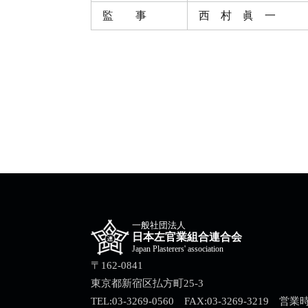
監 事
西 村 眞 一
一般社団法人
日本左官業組合連合会
Japan Plasterers' association
〒162-0841
東京都新宿区払方町25-3
TEL:03-3269-0560 FAX:03-3269-3219 営