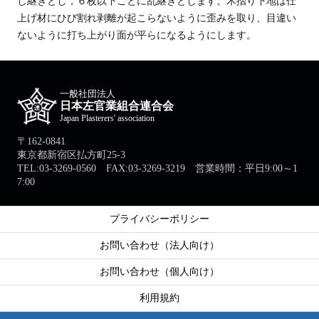
し継ぎとし，６枚以下ごとに乱継ぎとします。木摺り下地は仕
上げ材にひび割れ剥離が起こらないように歪みを取り、目違い
ないように打ち上がり面が平らになるようにします。
一般社団法人
日本左官業組合連合会
Japan Plasterers' association
〒162-0841
東京都新宿区払方町25-3
TEL:03-3269-0560 FAX:03-3269-3219 営業時間：平日9:00～1
7:00
プライバシーポリシー
お問い合わせ（法人向け）
お問い合わせ（個人向け）
利用規約