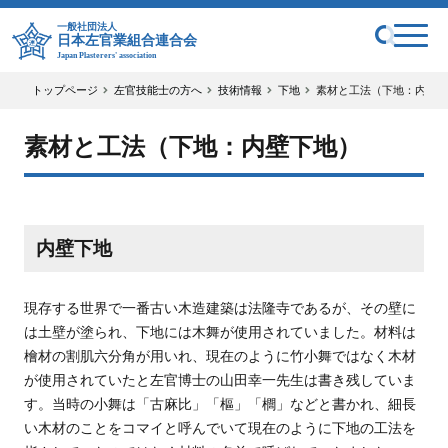
一般社団法人
日本左官業組合連合会
Japan Plasterers' association
トップページ
左官技能士の方へ
技術情報
下地
素材と工法（下地：内壁下
素材と工法（下地：内壁下地）
内壁下地
現存する世界で一番古い木造建築は法隆寺であるが、その壁に
は土壁が塗られ、下地には木舞が使用されていました。材料は
檜材の割肌六分角が用いれ、現在のように竹小舞ではなく木材
が使用されていたと左官博士の山田幸一先生は書き残していま
す。当時の小舞は「古麻比」「樞」「櫚」などと書かれ、細長
い木材のことをコマイと呼んでいて現在のように下地の工法を