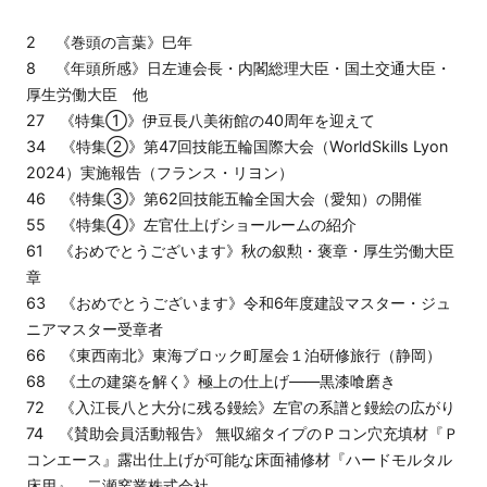
2 《巻頭の言葉》巳年
8 《年頭所感》日左連会長・内閣総理大臣・国土交通大臣・
厚生労働大臣 他
27 《特集①》伊豆長八美術館の40周年を迎えて
34 《特集②》第47回技能五輪国際大会（WorldSkills Lyon
2024）実施報告（フランス・リヨン）
46 《特集③》第62回技能五輪全国大会（愛知）の開催
55 《特集④》左官仕上げショールームの紹介
61 《おめでとうございます》秋の叙勲・褒章・厚生労働大臣
章
63 《おめでとうございます》令和6年度建設マスター・ジュ
ニアマスター受章者
66 《東西南北》東海ブロック町屋会１泊研修旅行（静岡）
68 《土の建築を解く》極上の仕上げ――黒漆喰磨き
72 《入江長八と大分に残る鏝絵》左官の系譜と鏝絵の広がり
74 《賛助会員活動報告》 無収縮タイプのＰコン穴充填材『Ｐ
コンエース』露出仕上げが可能な床面補修材『ハードモルタル
床用』 二瀬窯業株式会社