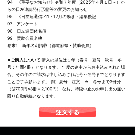
94 《重要なお知らせ》令和７年度（2025年４月１日～）か
らの日左連誌発行形態等の変更のお知らせ
95 《日左連通信>11・12月の動き・編集後記
97 アンケート
98 日左連団体名簿
99 賛助会員名簿
巻末1 新年名刺掲載（都道府県・賛助会員）
※ご購入について
購入の単位は１年（春号・夏号・秋号・冬
号：年間4冊）となります。 年度の途中からお申込みされた場
合、その年のご請求は申し込みされた号～冬号までとなります
ことご了承願います。 例）夏号～注文 ⇒ 冬号まで3冊分
（@700円×3冊＝2,100円） なお、特段中止のお申し出の無い
限り自動継続となります。