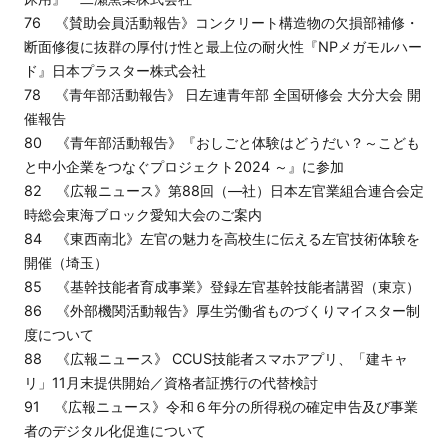
76 《賛助会員活動報告》コンクリート構造物の欠損部補修・
断面修復に抜群の厚付け性と最上位の耐火性『NPメガモルハー
ド』日本プラスター株式会社
78 《青年部活動報告》 日左連青年部 全国研修会 大分大会 開
催報告
80 《青年部活動報告》『おしごと体験はどうだい？～こども
と中小企業をつなぐプロジェクト2024 ～』に参加
82 《広報ニュース》第88回（―社）日本左官業組合連合会定
時総会東海ブロック愛知大会のご案内
84 《東西南北》左官の魅力を高校生に伝える左官技術体験を
開催（埼玉）
85 《基幹技能者育成事業》登録左官基幹技能者講習（東京）
86 《外部機関活動報告》厚生労働省ものづくりマイスター制
度について
88 《広報ニュース》 CCUS技能者スマホアプリ、「建キャ
リ」11月末提供開始／資格者証携行の代替検討
91 《広報ニュース》令和６年分の所得税の確定申告及び事業
者のデジタル化促進について