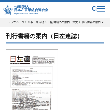
一般社団法人
日本左官業組合連合会
Japan Plasterers' association
トップページ
出版・販売物
刊行書籍のご案内・注文
刊行書籍の案内（日左
刊行書籍の案内（日左連誌）