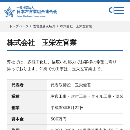
一般社団法人
日本左官業組合連合会
Japan Plasterers' association
トップページ
左官屋さん紹介
株式会社 玉栄左官業
株式会社 玉栄左官業
弊社では、多能工化し、幅広い対応力でお客様の希望に寄り
添っております。沖縄での工事は、玉栄左官業まで。
代表者
代表取締役 玉栄健吾
業種
左官工事・吹付工事・タイル工事・塗装工
創業
平成30年5月22日
資本金
500万円