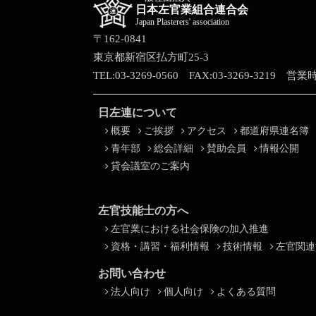
日本左官業組合連合会
Japan Plasterers' association
〒162-0841
東京都新宿区払方町25-3
TEL:03-3269-0560 FAX:03-3269-3219 営
日左連について
概要
ご挨拶
アクセス
都道府県連名簿
青年部
総会詳細
賛助会員
情報公開
貸会議室のご案内
左官技能士の方へ
左官業における社会保険の加入推進
資格・講習・福利情報
技術情報
左官関連
お問い合わせ
法人向け
個人向け
よくある質問