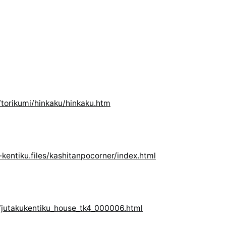
/torikumi/hinkaku/hinkaku.htm
-kentiku.files/kashitanpocorner/index.html
e/jutakukentiku_house_tk4_000006.html