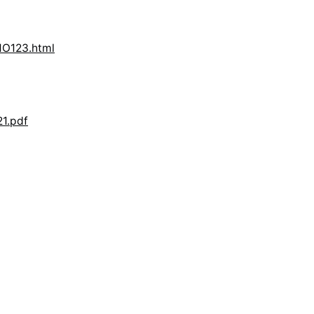
HO123.html
21.pdf