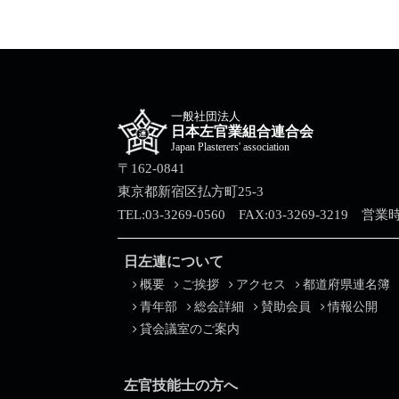
一般社団法人
日本左官業組合連合会
Japan Plasterers' association
〒162-0841
東京都新宿区払方町25-3
TEL:03-3269-0560 FAX:03-3269-3219 営
日左連について
概要
ご挨拶
アクセス
都道府県連名簿
青年部
総会詳細
賛助会員
情報公開
貸会議室のご案内
左官技能士の方へ