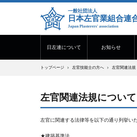
一般社団法人
日本左官業組合連
Japan Plasterers' association
日左連について
お知らせ
トップページ
左官技能士の方へ
左官関連法規
左官関連法規について
左官に関連する法律等を以下の通り列挙い
★建築基準法