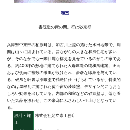
和室
書院造の床の間。壁は砂京壁
兵庫県中東部の柏原町は、加古川上流の拓けた水田地帯で、周
囲は山々に囲まれている。昔ながらの大きな和風住宅が多い
が、そのなかでも一際壮麗な構えを見せているのがこの家であ
る。約400坪の敷地に建てられた入母屋造の純和風建築。正面
および側面に複数の破風が設けられ、豪奢な印象を与えてい
る。破風と軒裏は漆喰塗で精緻に仕上げられているが、特徴的
なのは屋根瓦に施された熨斗留め漆喰塗。デザイン的にもおも
しろい効果を出している。内部の和室などの砂京壁は、落ち着
いた気品を漂わせ、この豪邸にふさわしい仕上げとなってい
る。
設計・施
株式会社足立崇工務店
工