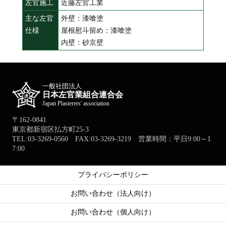
左官施工
近藤左官工業
主な左官
外壁：漆喰塗
仕様
屋根慰斗留め：漆喰塗
内壁：砂京壁
一般社団法人
日本左官業組合連合会
Japan Plasterers' association
〒162-0841
東京都新宿区払方町25-3
TEL:03-3269-0560 FAX:03-3269-3219 営業時間：平日9:00～1
7:00
プライバシーポリシー
お問い合わせ（法人向け）
お問い合わせ（個人向け）