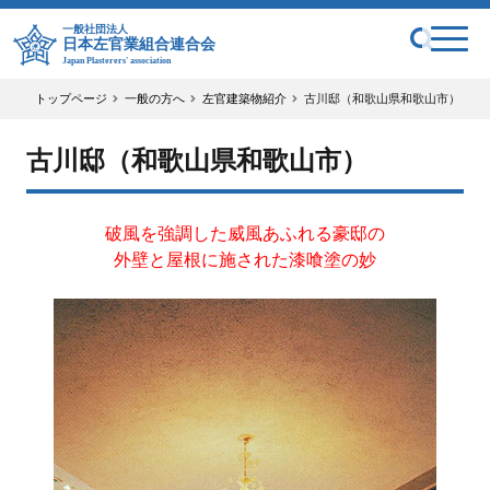
一般社団法人
日本左官業組合連合会
Japan Plasterers' association
トップページ
一般の方へ
左官建築物紹介
古川邸（和歌山県和歌山市）
古川邸（和歌山県和歌山市）
破風を強調した威風あふれる豪邸の
外壁と屋根に施された漆喰塗の妙