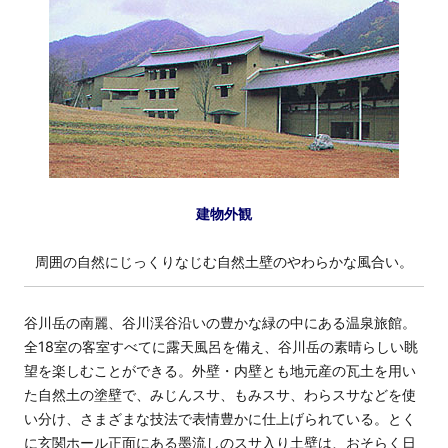
建物外観
周囲の自然にじっくりなじむ自然土壁のやわらかな風合い。
谷川岳の南麗、谷川渓谷沿いの豊かな緑の中にある温泉旅館。
全18室の客室すべてに露天風呂を備え、谷川岳の素晴らしい眺
望を楽しむことができる。外壁・内壁とも地元産の瓦土を用い
た自然土の塗壁で、みじんスサ、もみスサ、わらスサなどを使
い分け、さまざまな技法で表情豊かに仕上げられている。とく
に玄関ホール正面にある墨流しのスサ入り土壁は、おそらく日