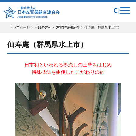
一般社団法人
日本左官業組合連合会
Japan Plasterers' association
トップページ
一般の方へ
左官建築物紹介
仙寿庵（群馬県水上市）
仙寿庵（群馬県水上市）
日本初といわれる墨流しの土壁をはじめ
特殊技法を駆使したこだわりの宿