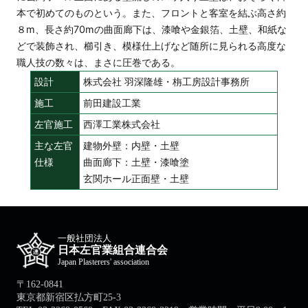
本で初めてのものという。また、フロントと客室を結ぶ高さ約
８m、長さ約70mの曲面廊下は、漆喰や金銀箔、土壁、和紙な
どで装飾され、櫛引き、模様仕上げなど随所に見られる高度な
職人技の数々は、まさに圧巻である。
設計
株式会社 羽深隆雄・栴工房設計事務所
施工
前田建設工業
左官施工
西澤工業株式会社
主な左官
建物外壁：内壁・土壁
仕様
曲面廊下：土壁・漆喰塗
玄関ホール正面壁・土壁
一般社団法人
日本左官業組合連合会
Japan Plasterers' association
〒162-0841
東京都新宿区払方町25-3