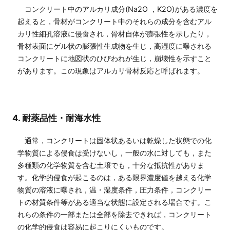
コンクリート中のアルカリ成分(Na2O ，K2O)がある濃度を
起えると，骨材がコンクリート中のそれらの成分を含むアル
カリ性細孔溶液に侵食され，骨材自体が膨張性を示したり，
骨材表面にゲル状の膨張性生成物を生じ，高湿度に曝される
コンクリートに地図状のひびわれが生じ，崩壊性を示すこと
があります。この現象はアルカリ骨材反応と呼ばれます。
4. 耐薬品性・耐海水性
通常，コンクリートは固体状あるいは乾燥した状態での化
学物質による侵食は受けないし，一般の水に対しても，また
多種類の化学物質を含む土壌でも，十分な抵抗性がありま
す。化学的侵食が起こるのは，ある限界濃度値を越える化学
物質の溶液に曝され，温・湿度条件，圧力条件，コンクリー
トの材質条件等がある適当な状態に設定される場合です。こ
れらの条件の一部または全部を除去できれば，コンクリート
の化学的侵食は容易に起こりにくいものです。