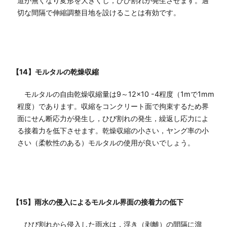
道が無くなり変形を大きくし，ひび割れが発生させます。適
切な間隔で伸縮調整目地を設けることは有効です。
【14】モルタルの乾燥収縮
モルタルの自由乾燥収縮量は9～12×10 -4程度（1mで1mm
程度）であります。収縮をコンクリート面で拘束するため界
面にせん断応力が発生し，ひび割れの発生，繰返し応力によ
る接着力を低下させます。乾燥収縮の小さい，ヤング率の小
さい（柔軟性のある）モルタルの使用が良いでしょう。
【15】雨水の侵入によるモルタル界面の接着力の低下
ひび割れから侵入した雨水は，浮き（剥離）の間隔に溜