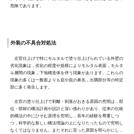
危険であります。
外装の不具合対処法
左官仕上げで特にモルタルで塗り仕上げられている外壁の
劣化現象は，劣化の程度や規模によりモルタル表面，モルタ
ル層間の現象，下地構造体を伴う現象があります。これらの
現象の多くは一般面よりも庇や庇の鼻先，出隅部分等の特定
部に多く発生します。
左官の塗り仕上げで剥離・剥落がおきる原因の究明は，部
位・部材の構法計画や設計と深い係わりがあり、従来の伝統
的構法の中にひそむ原理を究明し，長年の経験を尊重しつ
つ，科学的な新しい構法理論の上になりたったもので究明し
なくてはなりません。またそれに至った原因を明らかにし，