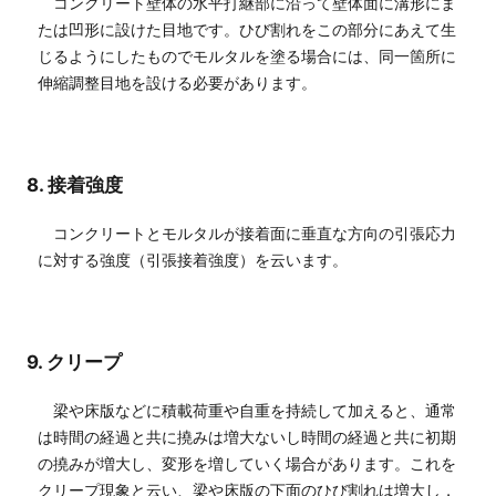
コンクリート壁体の水平打継部に沿って壁体面に溝形にま
たは凹形に設けた目地です。ひび割れをこの部分にあえて生
じるようにしたものでモルタルを塗る場合には、同一箇所に
伸縮調整目地を設ける必要があります。
8. 接着強度
コンクリートとモルタルが接着面に垂直な方向の引張応力
に対する強度（引張接着強度）を云います。
9. クリープ
梁や床版などに積載荷重や自重を持続して加えると、通常
は時間の経過と共に撓みは増大ないし時間の経過と共に初期
の撓みが増大し、変形を増していく場合があります。これを
クリープ現象と云い、梁や床版の下面のひび割れは増大し，