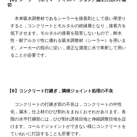
切
本来吸水調整材であるシーラーを接着剤として扱い厚塗り
すると，コンクリートとモルタルの絶縁層となり，接着力を
低下させます。モルタルの接着を阻害しないもので，耐水
性・耐アルカリ性に優れる吸水調整材（シーラー）を用いま
す。メーカーの指示に従い，適正な濃度に水で希釈して用い
ることが必要です。
【9】コンクリート打継ぎ，隣棟ジョイント処理の不良
コンクリートの打継ぎ部の不良は，コンクリートの中性
化，漏水，仕上材のひび割れをまねくおそれがあります。各
階の水平打継部には，ひび割れ誘発目地と伸縮調整目地を設
けます。コールドジョイントができない様にコンクリートを
ていねいに打設することも肝要です。