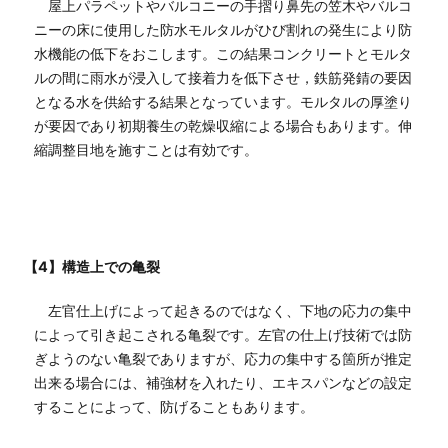
屋上パラペットやバルコニーの手摺り鼻先の笠木やバルコ
ニーの床に使用した防水モルタルがひび割れの発生により防
水機能の低下をおこします。この結果コンクリートとモルタ
ルの間に雨水が浸入して接着力を低下させ，鉄筋発錆の要因
となる水を供給する結果となっています。モルタルの厚塗り
が要因であり初期養生の乾燥収縮による場合もあります。伸
縮調整目地を施すことは有効です。
【4】構造上での亀裂
左官仕上げによって起きるのではなく、下地の応力の集中
によって引き起こされる亀裂です。左官の仕上げ技術では防
ぎようのない亀裂でありますが、応力の集中する箇所が推定
出来る場合には、補強材を入れたり、エキスパンなどの設定
することによって、防げることもあります。