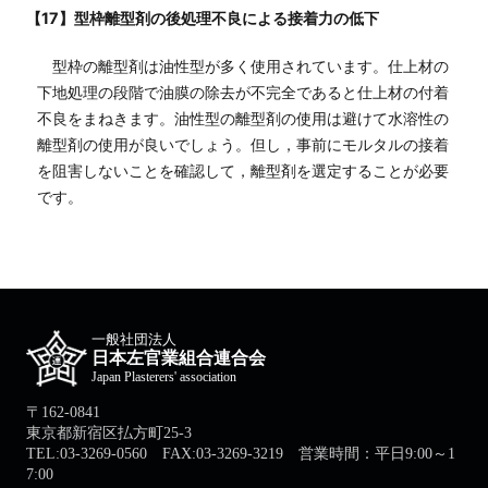
【17】型枠離型剤の後処理不良による接着力の低下
型枠の離型剤は油性型が多く使用されています。仕上材の
下地処理の段階で油膜の除去が不完全であると仕上材の付着
不良をまねきます。油性型の離型剤の使用は避けて水溶性の
離型剤の使用が良いでしょう。但し，事前にモルタルの接着
を阻害しないことを確認して，離型剤を選定することが必要
です。
一般社団法人
日本左官業組合連合会
Japan Plasterers' association
〒162-0841
東京都新宿区払方町25-3
TEL:03-3269-0560 FAX:03-3269-3219 営業時間：平日9:00～1
7:00