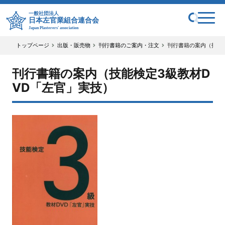
一般社団法人
日本左官業組合連合会
Japan Plasterers' association
トップページ
出版・販売物
刊行書籍のご案内・注文
刊行書籍の案内（技能
刊行書籍の案内（技能検定3級教材D
VD「左官」実技）