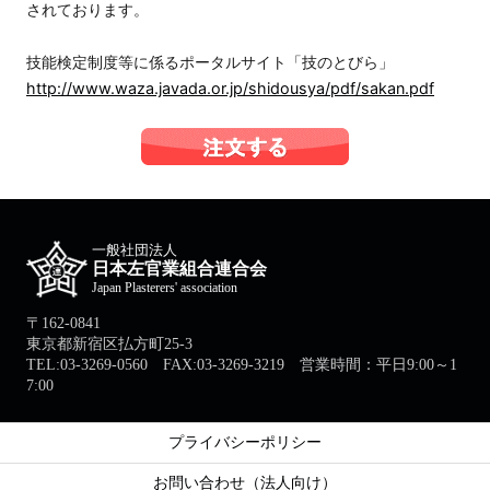
されております。
技能検定制度等に係るポータルサイト「技のとびら」
http://www.waza.javada.or.jp/shidousya/pdf/sakan.pdf
一般社団法人
日本左官業組合連合会
Japan Plasterers' association
〒162-0841
東京都新宿区払方町25-3
TEL:03-3269-0560 FAX:03-3269-3219 営業時間：平日9:00～1
7:00
プライバシーポリシー
お問い合わせ（法人向け）