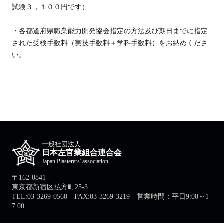
試験３，１００円です）
・各都道府県職業能力開発協会指定の方法及び期日までに指定
された受検手数料（実技手数料＋学科手数料）をお納めくださ
い。
一般社団法人
日本左官業組合連合会
Japan Plasterers' association
〒162-0841
東京都新宿区払方町25-3
TEL:03-3269-0560 FAX:03-3269-3219 営業時間：平日9:00～1
7:00