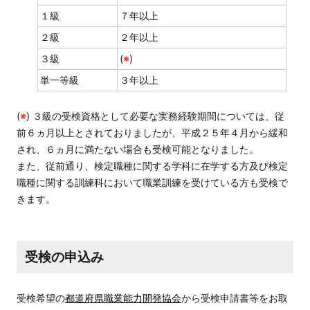
１級
７年以上
２級
２年以上
３級
(
※
)
単一等級
３年以上
(
※
) ３級の受検資格として必要な実務経験期間については、従
前６ヵ月以上とされておりましたが、平成２５年４月から緩和
され、６ヵ月に満たない場合も受検可能となりました。
また、従前通り、検定職種に関する学科に在学する方及び検定
職種に関する訓練科において職業訓練を受けている方も受検で
きます。
受検の申込み
受検希望の
都道府県職業能力開発協会
から受検申請書等をお取