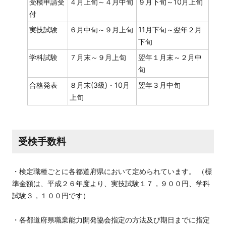
受検申請受
４月上旬～４月中旬
９月下旬～10月上旬
付
実技試験
６月中旬～９月上旬
11月下旬～翌年２月
下旬
学科試験
７月末～９月上旬
翌年１月末～２月中
旬
合格発表
８月末(3級)・10月
翌年３月中旬
上旬
受検手数料
・検定職種ごとに各都道府県において定められています。 （標
準金額は、平成２６年度より、実技試験１７，９００円、学科
試験３，１００円です）
・各都道府県職業能力開発協会指定の方法及び期日までに指定