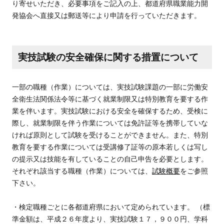
り寄せいただき、必要事項をご記入の上、都道府県職業能力開
発協会へ直接又は郵送等により申請を行っていただきます。
実技試験の安全確保に関する措置について
一部の職種（作業）については、実技試験課題の一部に労働安
全衛生法関係法令等に基づく就業制限又は特別教育を要する作
業を伴います。実技試験における安全を確保するため、受検に
際し、就業制限を伴う作業については免許証等を携帯していな
ければ原則として試験を受けることができません。また、特別
教育を要する作業については受講修了証等の原本若しくは写し
の提示又は技能を有していることの自己申告を必要とします。
それぞれ該当する職種（作業）については、
試験概要
をご参照
下さい。
・検定職種ごとに各都道府県において定められています。 （標
準金額は、平成２６年度より、実技試験１７，９００円、学科