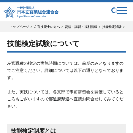
一般社団法人
日本左官業組合連合会
Japan Plasterers' association
トップページ
左官技能士の方へ
資格・講習・福利情報
技能検定試験
技能
技能検定試験について
左官職種の検定の実施時期については、前期のみとなりますの
でご注意ください。詳細については以下の通りとなっておりま
す。
また、実技については、各支部で事前講習会を開催していると
ころもございますので
都道府県連
へ直接お問合せしてみてくだ
さい。
技能検定制度とは